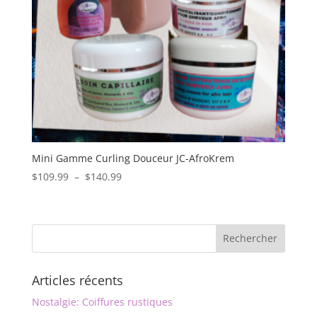
Mini Gamme Curling Douceur JC-AfroKrem
Plage
$
109.99
–
$
140.99
de
prix :
$109.99
à
$140.99
Articles récents
Nostalgie: Coiffures rustiques