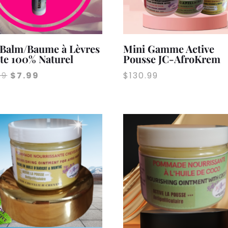
 Balm/Baume à Lèvres
Mini Gamme Active
te 100% Naturel
Pousse JC-AfroKrem
Le
Le
99
$
7.99
$
130.99
prix
prix
initial
actuel
était :
est :
$9.99.
$7.99.