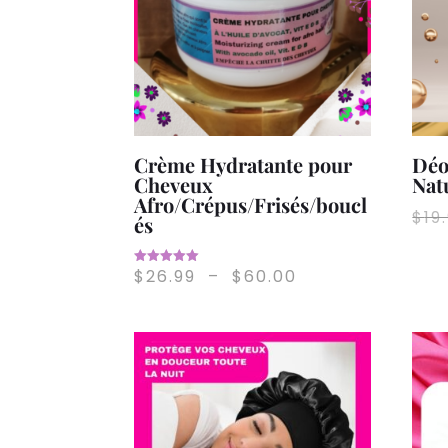
Crème Hydratante pour
Déo
Cheveux
Nat
Afro/Crépus/Frisés/boucl
$
19
és
Plage
$
26.99
–
$
60.00
Note
5.00
de
sur 5
prix :
$26.99
à
$60.00