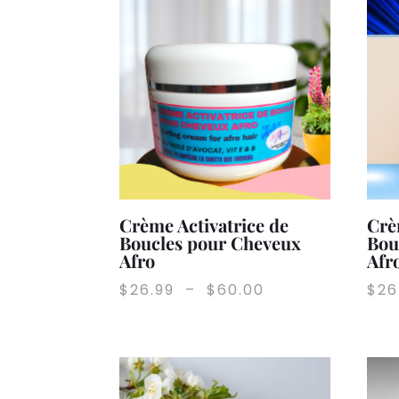
Crème Activatrice de
Crè
Boucles pour Cheveux
Bou
Afro
Afr
Plage
$
26.99
–
$
60.00
$
26
de
prix :
$26.99
à