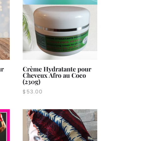
à
$60.00
ur
Crème Hydratante pour
Cheveux Afro au Coco
(230g)
$
53.00