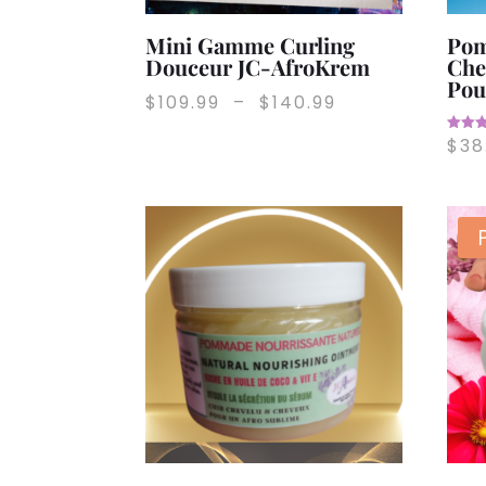
Mini Gamme Curling
Pom
Douceur JC-AfroKrem
Che
Pou
Plage
$
109.99
–
$
140.99
de
$
38
Note
prix :
5.00
sur 5
$109.99
à
$140.99