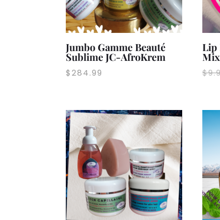
Jumbo Gamme Beauté
Lip
Sublime JC-AfroKrem
Mix
$
284.99
$
9.