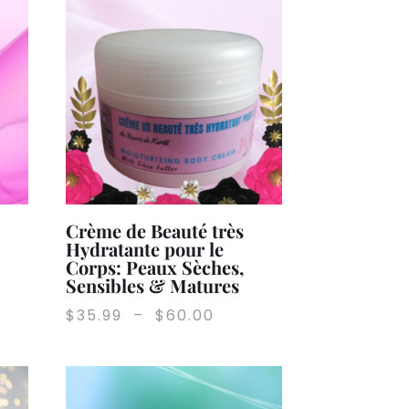
Crème de Beauté très
Hydratante pour le
Corps: Peaux Sèches,
Sensibles & Matures
Plage
$
35.99
–
$
60.00
de
prix :
$35.99