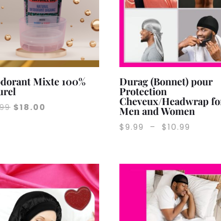
dorant Mixte 100%
Durag (Bonnet) pour
urel
Protection
Cheveux/Headwrap fo
Le
Le
.99
$
18.00
Men and Women
prix
prix
Plage
$
9.99
–
$
10.99
initial
actuel
de
était :
est :
prix :
$19.99.
$18.00.
$9.99
à
$10.99