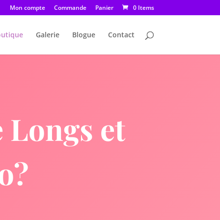
Mon compte
Commande
Panier
0 Items
utique
Galerie
Blogue
Contact
e Longs et
ro?