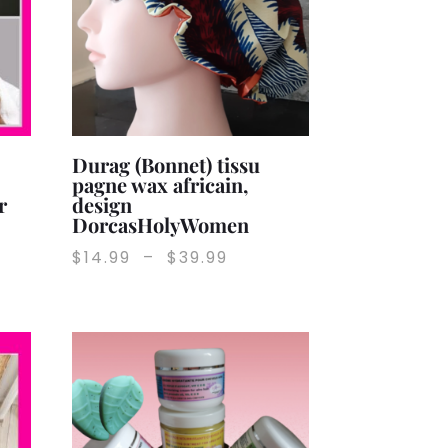
Durag (Bonnet) tissu
pagne wax africain,
r
design
DorcasHolyWomen
Plage
$
14.99
–
$
39.99
de
prix :
$14.99
à
$39.99