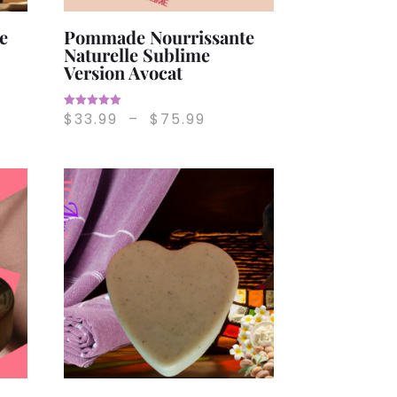
e
Pommade Nourrissante
Naturelle Sublime
Version Avocat
e
Plage
$
33.99
–
$
75.99
Note
5.00
de
sur 5
:
prix :
00
$33.99
à
99
$75.99