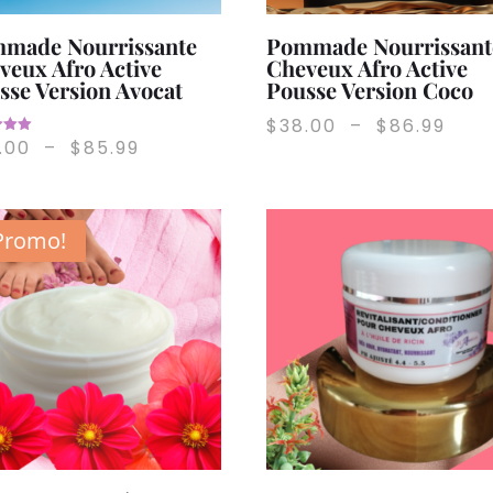
made Nourrissante
Pommade Nourrissant
veux Afro Active
Cheveux Afro Active
sse Version Avocat
Pousse Version Coco
Plag
$
38.00
–
$
86.99
Plage
.00
–
$
85.99
de
de
prix 
prix :
$38.
$38.00
Promo!
à
à
$86.
$85.99