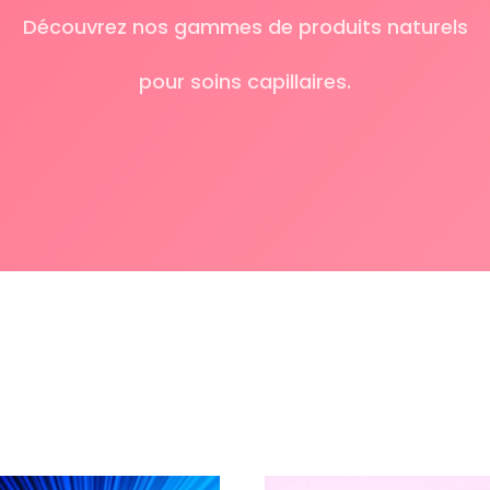
Découvrez nos gammes de produits naturels
pour soins capillaires.