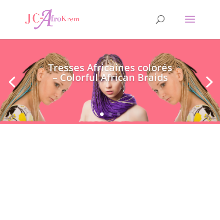
Tresses Africaines colorés
– Colorful African Braids