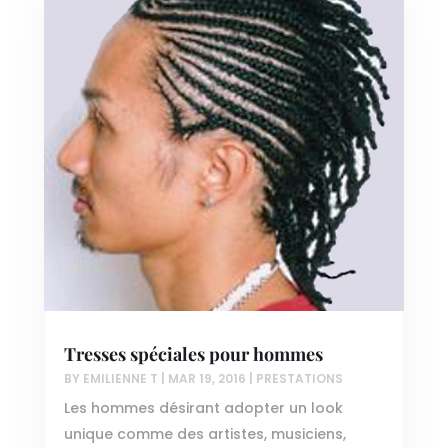
Tresses spéciales pour hommes
BY
EMILIENNE T
|
MAR 19, 2016
|
PRESTATIONS
Les hommes désirant adopter un look
unique comme des artistes, musiciens,