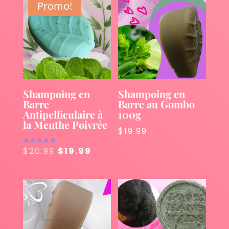
Promo!
Shampoing en
Shampoing en
Barre
Barre au Gombo
Antipelliculaire à
100g
la Menthe Poivrée
$
19.99
Le
Le
$
20.99
$
19.99
Note
5.00
prix
prix
sur 5
initial
actuel
était :
est :
$20.99.
$19.99.